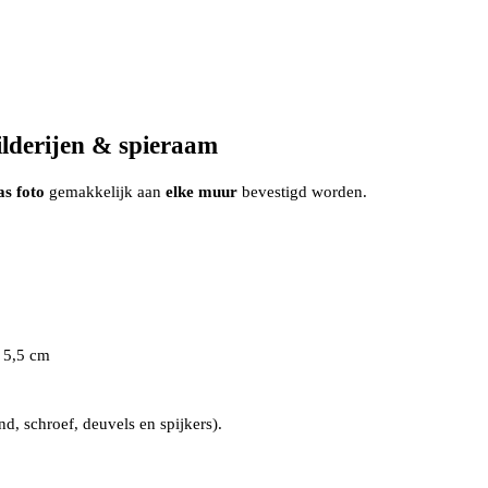
derijen & spieraam
as foto
gemakkelijk aan
elke muur
bevestigd worden.
x 5,5 cm
, schroef, deuvels en spijkers).