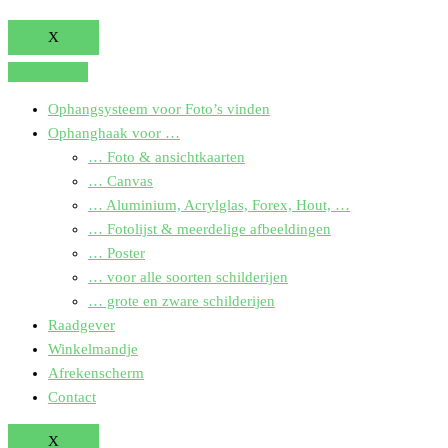
X
Ophangsysteem voor Foto’s vinden
Ophanghaak voor …
… Foto & ansichtkaarten
… Canvas
… Aluminium, Acrylglas, Forex, Hout, …
… Fotolijst & meerdelige afbeeldingen
… Poster
… voor alle soorten schilderijen
… grote en zware schilderijen
Raadgever
Winkelmandje
Afrekenscherm
Contact
X