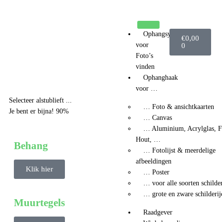
Ga
naar
de
Winkelwage
Ophangsysteem
inhoud
€
0,00
voor
0
Foto’s
vinden
Ophanghaak
voor …
Selecteer alstublieft ...
… Foto & ansichtkaarten
Je bent er bijna!
90%
… Canvas
… Aluminium, Acrylglas, F
Hout, …
Behang
… Fotolijst & meerdelige
afbeeldingen
Klik hier
… Poster
… voor alle soorten schilde
… grote en zware schilderij
Muurtegels
Raadgever