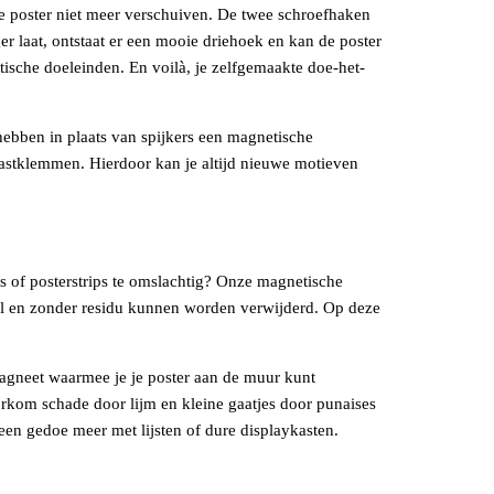
n je poster niet meer verschuiven. De twee schroefhaken
er laat, ontstaat er een mooie driehoek en kan de poster
ische doeleinden. En voilà, je zelfgemaakte doe-het-
 hebben in plaats van spijkers een magnetische
astklemmen. Hierdoor kan je altijd nieuwe motieven
ps of posterstrips te omslachtig? Onze magnetische
el en zonder residu kunnen worden verwijderd. Op deze
gneet waarmee je je poster aan de muur kunt
oorkom schade door lijm en kleine gaatjes door punaises
een gedoe meer met lijsten of dure displaykasten.