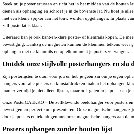
Steek nu je poster ertussen en richt het in het midden van de houten l
dienen als ophanging en schroef je in de bovenste lat. Nu hoef je alle
met een kleine spijker aan het touw worden opgehangen. In plaats van
zelf posterlat is klaar.
Uiteraard kan je ook kant-en-klare poster- of klemrails kopen. De mees
bevestiging. Dankzij de magneten kunnen de klemmen telkens weer ge
ophangen met de klemrails en op elk moment je posters vervangen.
Ontdek onze stijlvolle posterhangers en sla
Zijn posterlijsten te duur voor jou en heb je geen zin om je eigen op
hangers voor alle posters en kunstafdrukken maken het ophangen kin
manier vermijd je niet alleen lijsten, maar ook gaten in je poster en
Onze PosterGAEKKO – De zelfklevende beeldhanger voor posters en k
bevestigen en perfect kunt presenteren. Onze magnetische hangers zijn
door je posters en tekeningen met onze magnetische hangers aan de muu
Posters ophangen zonder houten lijst