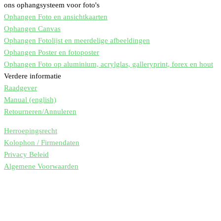
ons ophangsysteem voor foto's
Ophangen Foto en ansichtkaarten
Ophangen Canvas
Ophangen Fotolijst en meerdelige afbeeldingen
Ophangen Poster en fotoposter
Ophangen Foto op aluminium, acrylglas, galleryprint, forex en hout
Verdere informatie
Raadgever
Manual (english)
Retourneren/Annuleren
Herroepingsrecht
Kolophon / Firmendaten
Privacy Beleid
Algemene Voorwaarden