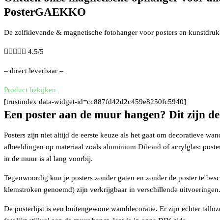
PosterGAEKKO
De zelfklevende & magnetische fotohanger voor posters en kunstdruk





4.5/5
– direct leverbaar –
Product bekijken
[trustindex data-widget-id=cc887fd42d2c459e8250fc5940]
Een poster aan de muur hangen? Dit zijn d
Posters zijn niet altijd de eerste keuze als het gaat om decoratieve wa
afbeeldingen op materiaal zoals aluminium Dibond of acrylglas: poste
in de muur is al lang voorbij.
Tegenwoordig kun je posters zonder gaten en zonder de poster te besc
klemstroken genoemd) zijn verkrijgbaar in verschillende uitvoeringe
De posterlijst is een buitengewone wanddecoratie. Er zijn echter tall