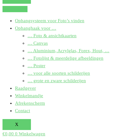
Ophangsysteem voor Foto’s vinden
Ophanghaak voor …
… Foto & ansichtkaarten
… Canvas
… Aluminium, Acrylglas, Forex, Hout, …
… Fotolijst & meerdelige afbeeldingen
… Poster
… voor alle soorten schilderijen
… grote en zware schilderijen
Raadgever
Winkelmandje
Afrekenscherm
Contact
X
€
0,00
0
Winkelwagen