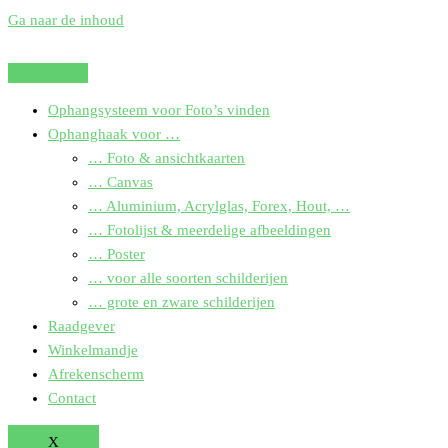
Ga naar de inhoud
Ophangsysteem voor Foto’s vinden
Ophanghaak voor …
… Foto & ansichtkaarten
… Canvas
… Aluminium, Acrylglas, Forex, Hout, …
… Fotolijst & meerdelige afbeeldingen
… Poster
… voor alle soorten schilderijen
… grote en zware schilderijen
Raadgever
Winkelmandje
Afrekenscherm
Contact
X