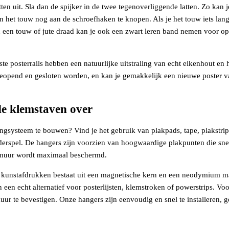
atten uit. Sla dan de spijker in de twee tegenoverliggende latten. Zo ka
en het touw nog aan de schroefhaken te knopen. Als je het touw iets lang
 een touw of jute draad kan je ook een zwart leren band nemen voor opt
te posterrails hebben een natuurlijke uitstraling van echt eikenhout en
opend en gesloten worden, en kan je gemakkelijk een nieuwe poster v
 de klemstaven over
hangsysteem te bouwen? Vind je het gebruik van plakpads, tape, plakstri
derspel. De hangers zijn voorzien van hoogwaardige plakpunten die sn
 je muur wordt maximaal beschermd.
unstafdrukken bestaat uit een magnetische kern en een neodymium ma
 een echt alternatief voor posterlijsten, klemstroken of powerstrips. V
r te bevestigen. Onze hangers zijn eenvoudig en snel te installeren, g